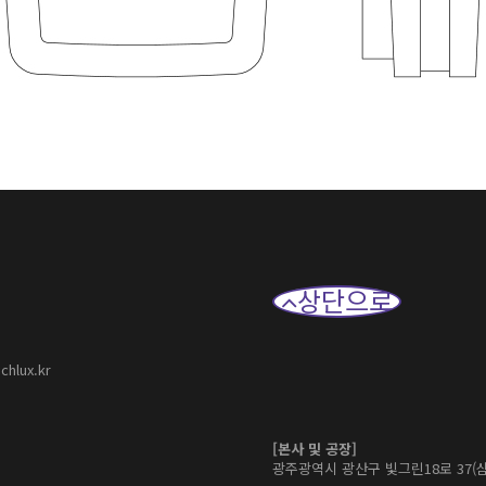
상단으로
chlux.kr
[본사 및 공장]
광주광역시 광산구 빛그린18로 37(