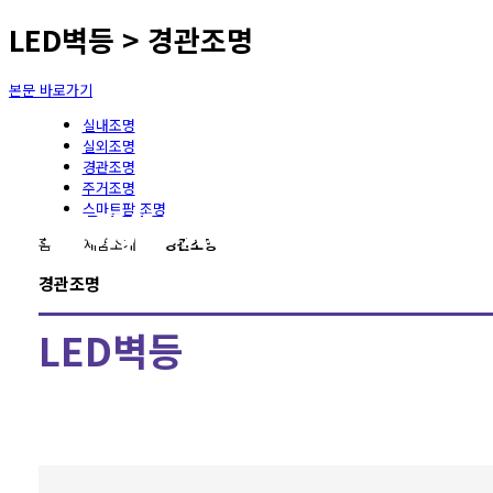
LED벽등 > 경관조명
본문 바로가기
실내조명
실외조명
경관조명
주거조명
스마트팜 조명
홈
-
제품소개
-
경관조명
경관조명
LED벽등