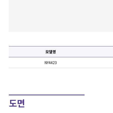
모델명
NY4423
도면