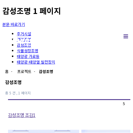
감성조명 1 페이지
본문 바로가기
주거시설
경관조명
감성조명
식물성장조명
태양광 가로등
태양광-태양열 발전장치
홈
-
프로젝트
-
감성조명
감성조명
총 5 건
, 1 페이지
5
감성조명 조감1