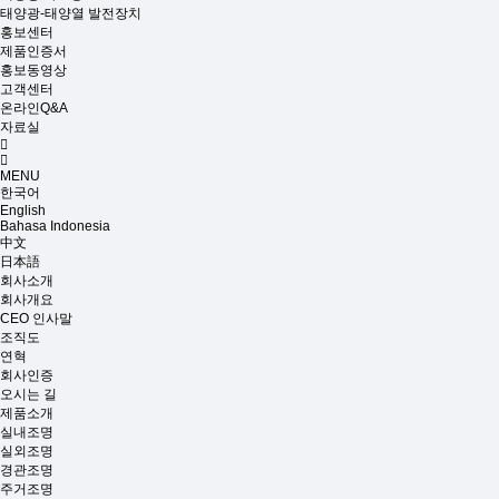
태양광-태양열 발전장치
홍보센터
제품인증서
홍보동영상
고객센터
온라인Q&A
자료실
MENU
한국어
English
Bahasa Indonesia
中文
日本語
회사소개
회사개요
CEO 인사말
조직도
연혁
회사인증
오시는 길
제품소개
실내조명
실외조명
경관조명
주거조명