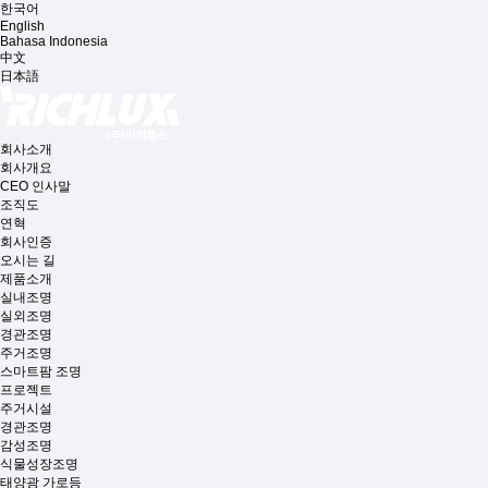
한국어
English
Bahasa Indonesia
中文
日本語
회사소개
회사개요
CEO 인사말
조직도
연혁
회사인증
오시는 길
제품소개
실내조명
실외조명
경관조명
주거조명
스마트팜 조명
프로젝트
주거시설
경관조명
감성조명
식물성장조명
태양광 가로등