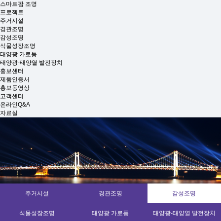
스마트팜 조명
프로젝트
주거시설
경관조명
감성조명
식물성장조명
태양광 가로등
태양광-태양열 발전장치
홍보센터
제품인증서
홍보동영상
고객센터
온라인Q&A
자료실
주거시설
경관조명
감성조명
식물성장조명
태양광 가로등
태양광-태양열 발전장치