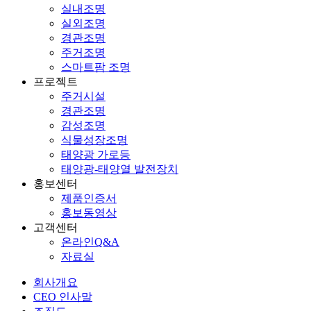
실내조명
실외조명
경관조명
주거조명
스마트팜 조명
프로젝트
주거시설
경관조명
감성조명
식물성장조명
태양광 가로등
태양광-태양열 발전장치
홍보센터
제품인증서
홍보동영상
고객센터
온라인Q&A
자료실
회사개요
CEO 인사말