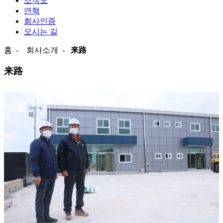
조직도
연혁
회사인증
오시는 길
홈
-
회사소개
-
来路
来路