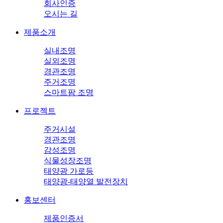
회사인증
오시는 길
제품소개
실내조명
실외조명
경관조명
주거조명
스마트팜 조명
프로젝트
주거시설
경관조명
감성조명
식물성장조명
태양광 가로등
태양광-태양열 발전장치
홍보센터
제품인증서