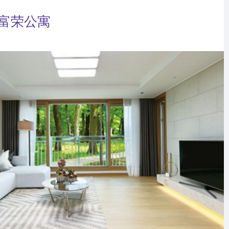
L 富荣公寓