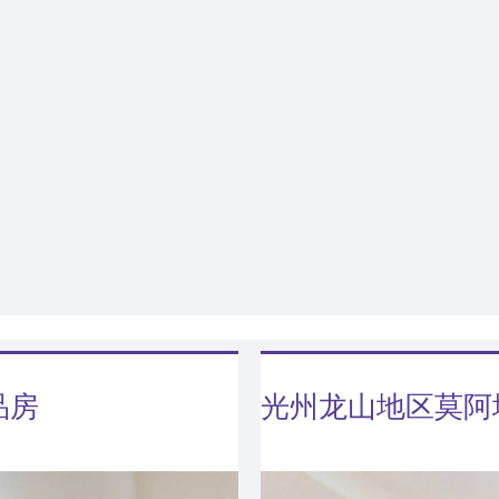
品房
光州龙山地区莫阿