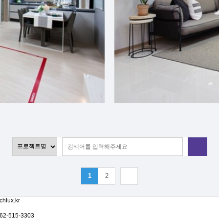
1
2
chlux.kr
062-515-3303