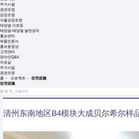
주거시설
경관조명
감성조명
식물성장조명
태양광 가로등
태양광-태양열 발전장치
홍보센터
제품인증서
홍보동영상
고객센터
온라인Q&A
자료실
주거시설
경관조명
홈
-
프로젝트
-
住宅设施
住宅设施
총 10 건
, 1 페이지
清州东南地区B4模块大成贝尔希尔样