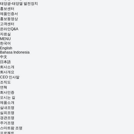
태양광-태양열 발전장치
홍보센터
제품인증서
홍보동영상
고객센터
온라인Q&A
자료실
MENU
한국어
English
Bahasa Indonesia
中文
日本語
회사소개
회사개요
CEO 인사말
조직도
연혁
회사인증
오시는 길
제품소개
실내조명
실외조명
경관조명
주거조명
스마트팜 조명
프로젝트