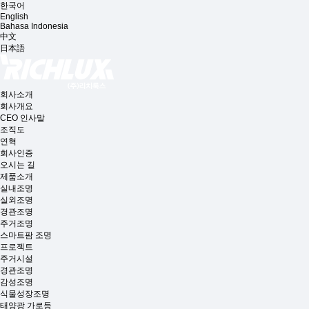
한국어
English
Bahasa Indonesia
中文
日本語
회사소개
회사개요
CEO 인사말
조직도
연혁
회사인증
오시는 길
제품소개
실내조명
실외조명
경관조명
주거조명
스마트팜 조명
프로젝트
주거시설
경관조명
감성조명
식물성장조명
태양광 가로등