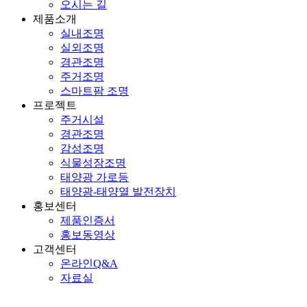
오시는 길
제품소개
실내조명
실외조명
경관조명
주거조명
스마트팜 조명
프로젝트
주거시설
경관조명
감성조명
식물성장조명
태양광 가로등
태양광-태양열 발전장치
홍보센터
제품인증서
홍보동영상
고객센터
온라인Q&A
자료실