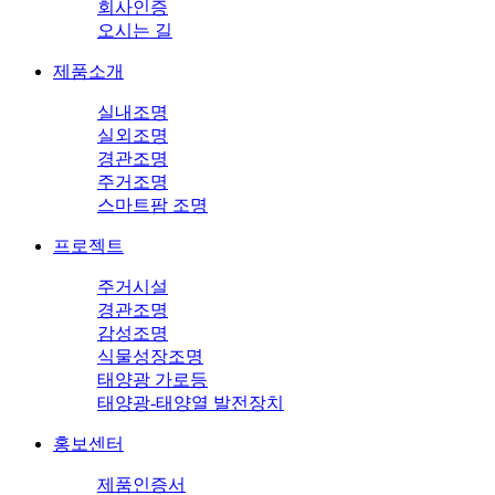
회사인증
오시는 길
제품소개
실내조명
실외조명
경관조명
주거조명
스마트팜 조명
프로젝트
주거시설
경관조명
감성조명
식물성장조명
태양광 가로등
태양광-태양열 발전장치
홍보센터
제품인증서